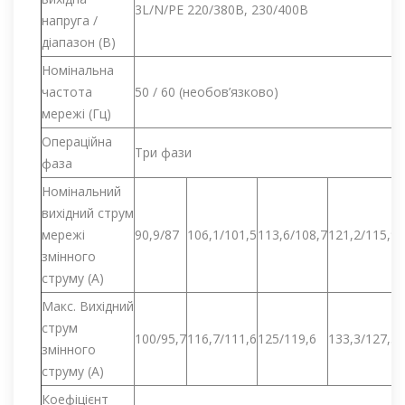
3L/N/PE 220/380В, 230/400В
напруга /
діапазон (В)
Номінальна
частота
50 / 60 (необов’язково)
мережі (Гц)
Операційна
Три фази
фаза
Номінальний
вихідний струм
мережі
90,9/87
106,1/101,5
113,6/108,7
121,2/115,9
змінного
струму (A)
Макс. Вихідний
струм
100/95,7
116,7/111,6
125/119,6
133,3/127,5
змінного
струму (A)
Коефіцієнт