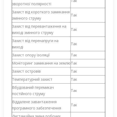
Так
зворотної полярності
Захист від короткого замикання
Так
змінного струму
Захист від перевантаження на
Так
виході змінного струму
Захист від перенапруги на
Так
виході
Захист опору ізоляції
Так
Моніторинг замикання на землю
Так
Захист островів
Так
Температурний захист
Так
Вбудований перемикач
Так
постійного струму
Віддалене завантаження
Так
програмного забезпечення
Дистанційна зміна робочих