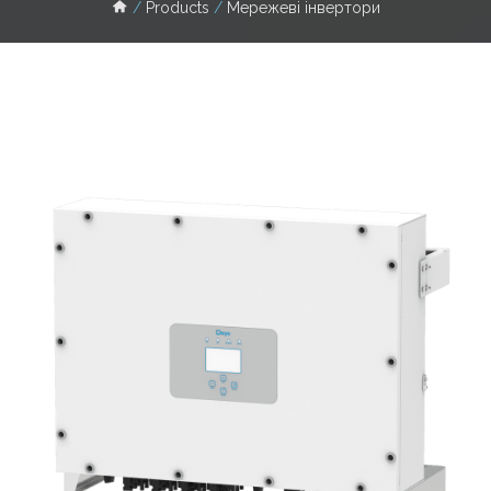
Products
Мережеві інвертори