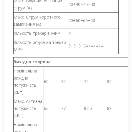
Макс. Вхідний постійний
40+40+40+40
струм (A)
Макс. Струм короткого
60+60+60+60
замикання (A)
Кількість трекерів MPP
4
Кількість рядків на трекер
3+3+3+3
4+4+4+4
MPP
Вихідна сторона
Номінальна
вихідна
60
70
75
80
потужність
(кВт)
Макс. Активна
потужність
66
77
82.5
88
(кВт)
Номінальна
вихідна