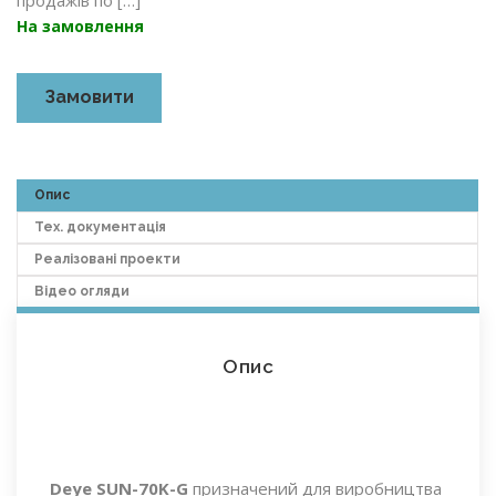
продажів по […]
На замовлення
Замовити
Опис
Тех. документація
Реалізовані проекти
Відео огляди
Опис
Deye SUN-70K-G
призначений для виробництва