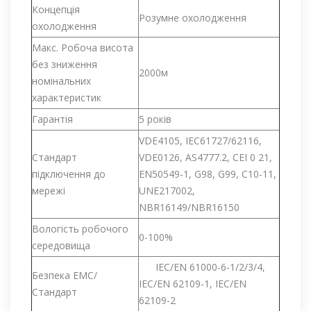
Концепція
Розумне охолодження
охолодження
Макс. Робоча висота
без зниження
2000м
номінальних
характеристик
Гарантія
5 років
VDE4105, IEC61727/62116,
Стандарт
VDE0126, AS4777.2, CEI 0 21,
підключення до
EN50549-1, G98, G99, C10-11,
мережі
UNE217002,
NBR16149/NBR16150
Вологість робочого
0-100%
середовища
IEC/EN 61000-6-1/2/3/4,
Безпека EMC/
IEC/EN 62109-1, IEC/EN
Стандарт
62109-2