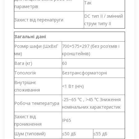
Так
параметрів
DC тип II / змінний
Захист від перенапруги
струм типу II
Загальні дані
Розмір шафи (ШxВxГ
700×575×297 (без роз’ємів і
мм)
кронштейнів)
Вага (кг)
60
Топологія
Безтрансформаторні
Внутрішнє
<1 Вт (ніч)
споживання
-25~65 ℃ , >45 ℃ Зниження
Робоча температура
номінальних характеристик
Захист від
IP65
проникнення
Шум (типовий)
≤50 дБ
≤55 дБ