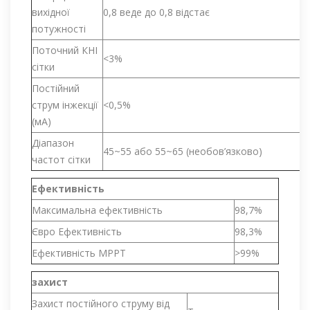
вихідної
0,8 веде до 0,8 відстає
потужності
Поточний КНІ
<3%
сітки
Постійний
струм інжекції
<0,5%
(мА)
Діапазон
45~55 або 55~65 (необов’язково)
частот сітки
Ефективність
Максимальна ефективність
98,7%
Євро Ефективність
98,3%
Ефективність MPPT
>99%
захист
Захист постійного струму від