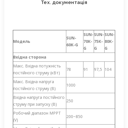
Тех. документація
SUN-
SUN-
SUN-
SUN-
Модель
70К-
75К-
80К-
60K-G
G
G
G
Вхідна сторона
Макс. Вхідна потужність
78
91
97,5
104
постійного струму (кВт)
Макс. Вхідна напруга
1000
постійного струму (В)
Вхідна напруга постійного
250
струму при запуску (В)
Робочий діапазон MPPT
200~850
(V)