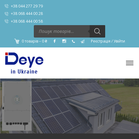
+38 044 277 29 79
+38 068 444 00 28
+38 068 444 00 58
Пошук
товарів
0 товарів –
0
₴
Реєстрація
/
Увійти