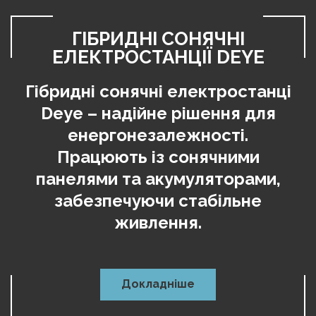
ГІБРИДНІ ІНВЕРТОРИ DEYE
ГІБРИДНІ СОНЯЧНІ
ЕЛЕКТРОСТАНЦІЇ DEYE
Гібридні інвертори Deye –
Гібридні сонячні електростанці
надійне рішення для
Deye – надійне рішення для
енергонезалежності. Висока
енергонезалежності.
ефективність, підтримка АБ,
Працюють із сонячними
ФЕМ. Стабільне живлення та
панелями та акумуляторами,
розумне керування енергією.
забезпечуючи стабільне
живлення.
Докладніше
Докладніше