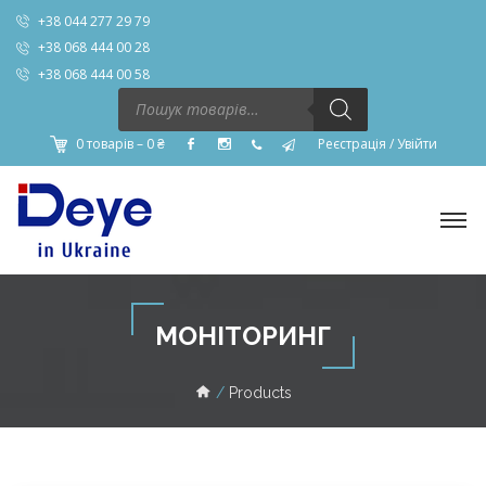
+38 044 277 29 79
+38 068 444 00 28
+38 068 444 00 58
Пошук
товарів
0 товарів –
0
₴
Реєстрація
/
Увійти
МОНІТОРИНГ
Products