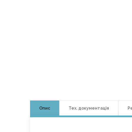
Опис
Тех. документація
Р