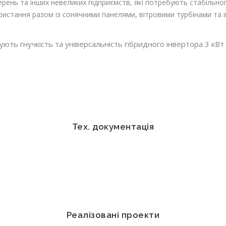
терень та інших невеликих підприємств, які потребують стабільн
ористання разом із сонячними панелями, вітровими турбінами та
ть гнучкість та універсальність гібридного інвертора 3 кВт 
Тех. документація
Реалізовані проекти