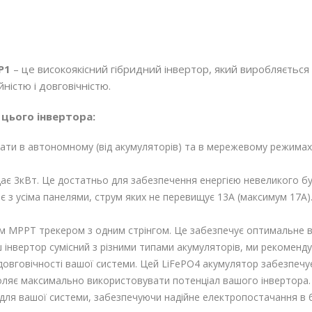
P1
– це високоякісний гібридний інвертор, який виробляється
ністю і довговічністю.
цього інвертора:
ати в автономному (від акумуляторів) та в мережевому режимах
дає 3кВт. Це достатньо для забезпечення енергією невеликого б
ює з усіма панелями, струм яких не перевищує 13А (максимум 17А)
м MPPT трекером з одним стрінгом. Це забезпечує оптимальне в
ш інвертор сумісний з різними типами акумуляторів, ми рекомен
овговічності вашої системи. Цей LiFePO4 акумулятор забезпечує
оляє максимально використовувати потенціал вашого інвертора. К
 для вашої системи, забезпечуючи надійне електропостачання в б