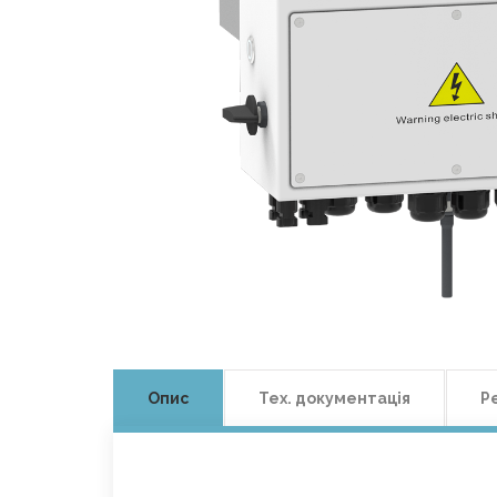
Опис
Тех. документація
Р