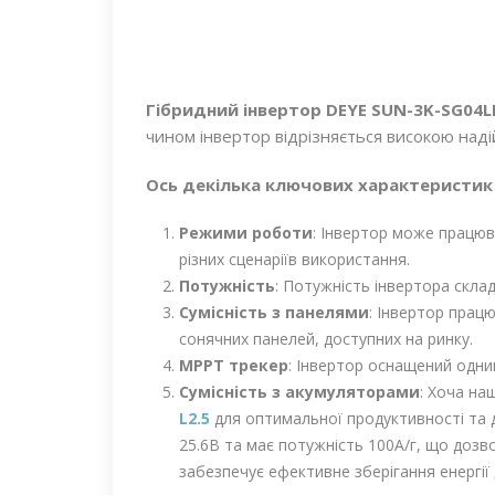
Гібридний інвертор DEYE SUN-3K-SG04L
чином інвертор відрізняється високою надій
Ось декілька ключових характеристик 
Режими роботи
: Інвертор може працюв
різних сценаріїв використання.
Потужність
: Потужність інвертора скла
Сумісність з панелями
: Інвертор прац
сонячних панелей, доступних на ринку.
MPPT трекер
: Інвертор оснащений одни
Сумісність з акумуляторами
: Хоча на
L2.5
для оптимальної продуктивності та д
25.6В та має потужність 100А/г, що дозв
забезпечує ефективне зберігання енергії