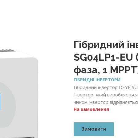
Гібридний і
SG04LP1-EU (
фаза, 1 MPPT
ГІБРИДНІ ІНВЕРТОРИ
Гібридний інвертор DEYE SU
інвертор, який виробляєтьс
чином інвертор відрізняєтьс
На замовлення
Замовити