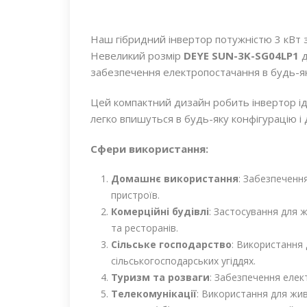
Наш гібридний інвертор потужністю 3 кВт 
Невеликий розмір
DEYE SUN-3K-SG04LP1
д
забезпечення електропостачання в будь-як
Цей компактний дизайн робить інвертор і
легко впишуться в будь-яку конфігурацію і
Сфери використання:
Домашнє використання
: Забезпеченн
пристроїв.
Комерційні будівлі
: Застосування для 
та ресторанів.
Сільське господарство
: Використання
сільськогосподарських угіддях.
Туризм та розваги
: Забезпечення елек
Телекомунікації
: Використання для жив