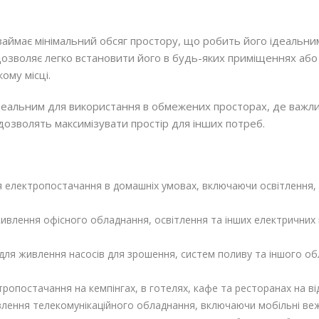
займає мінімальний обсяг простору, що робить його ідеальни
озволяє легко встановити його в будь-яких приміщеннях або
ому місці.
деальним для використання в обмежених просторах, де важли
 дозволять максимізувати простір для інших потреб.
я електропостачання в домашніх умовах, включаючи освітлення,
живлення офісного обладнання, освітлення та інших електричних п
 для живлення насосів для зрошення, систем поливу та іншого о
тропостачання на кемпінгах, в готелях, кафе та ресторанах на ві
лення телекомунікаційного обладнання, включаючи мобільні вежі 