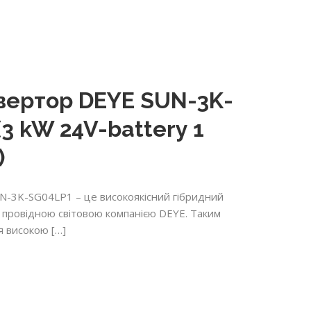
нвертор DEYE SUN-3K-
3 kW 24V-battery 1
)
N-3K-SG04LP1 – це високоякісний гібридний
я провідною світовою компанією DEYE. Таким
я високою […]