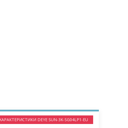
 ХАРАКТЕРИСТИКИ DEYE SUN-3K-SG04LP1-EU
ІНСТРУКЦІЯ DEYE SUN-3K-SG04LP1-EU