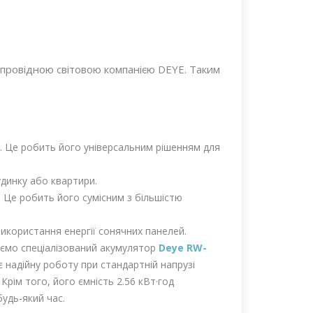
 провідною світовою компанією DEYE. Таким
. Це робить його універсальним рішенням для
удинку або квартири.
. Це робить його сумісним з більшістю
икористання енергії сонячних панелей.
дуємо спеціалізований акумулятор
Deye RW-
 надійну роботу при стандартній напрузі
рім того, його ємність 2.56 кВт·год
удь-який час.