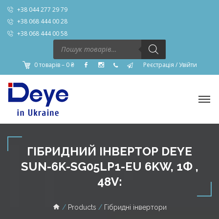
+38 044 277 29 79
+38 068 444 00 28
+38 068 444 00 58
Пошук
товарів
0 товарів –
0
₴
Реєстрація
/
Увійти
ГІБРИДНИЙ ІНВЕРТОР DEYE
SUN-6K-SG05LP1-EU 6KW, 1Ф ,
48V:
Products
Гібридні інвертори