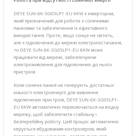
DEYE SUN-6K-SG05LP1-EU 6KW є інвертором,
який призначений для роботи з сонячними
панелями та забезпечення їх ефективного
використання. Проте, якщо сонце не світить,
але є підключення до мережі електропостачання,
то DEYE SUN-6K-SG05LP1-EU 6KW може
працювати від мережі, забезпечуючи
електроживлення для підключених до нього
пристроїв.
Коли сонячні панелі не генерують достатньої
кількості електроенергії для живлення
підключених пристроїв, DEYE SUN-6K-SG05LP1-
EU 6KW автоматично переключається на вхідну
мережу, щоб забезпечити стабільну і
безперебійну роботу. Цей процес автоматично
керується вбудованим контролером, який
перевіряє, чи надходить достатня кількість