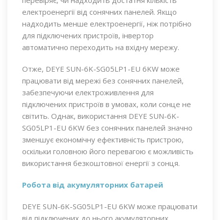
електроенергії від сонячних панелей. Якщо
надходить менше електроенергії, ніж потрібно
для підключених пристроїв, інвертор
автоматично переходить на вхідну мережу.
Отже, DEYE SUN-6K-SG05LP1-EU 6KW може
працювати від мережі без сонячних панелей,
забезпечуючи електроживлення для
підключених пристроїв в умовах, коли сонце не
світить. Однак, використання DEYE SUN-6K-
SG05LP1-EU 6KW без сонячних панелей значно
зменшує економічну ефективність пристрою,
оскільки головною його перевагою є можливість
використання безкоштовної енергії з сонця.
Робота від акумуляторних батарей
DEYE SUN-6K-SG05LP1-EU 6KW може працювати
від підключених до нього акумуляторних