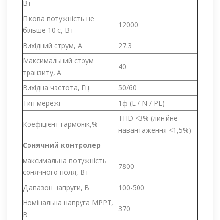
Вт
Пікова потужність не
12000
більше 10 с, Вт
Вихідний струм, А
27.3
Максимальний струм
40
транзиту, А
Вихідна частота, Гц
50/60
Тип мережі
1ф (L / N / PE)
THD <3% (линійне
Коефіцієнт гармонік,%
навантаження <1,5%)
Сонячний контролер
максимальна потужність
7800
сонячного поля, Вт
Діапазон напруги, В
100-500
Номінальна напруга МРРТ,
370
В