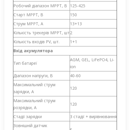
Робочий діапазон МРРТ, В
125-425
Старт МРРТ, В
150
Струм МРРТ, А
13+13
Кількість трекерів МРРТ, шт
2
Кількість входів PV, шт.
1+1
Вхід акумулятора
AGM, GEL, LiFePO4, Li-
Тип батареї
ion
Діапазон напруги, В
40-60
Максимальний струм
120
зарядки, А
Максимальний струм
120
розрядки, А
Стадії зарядки
3 стадії + вирівнювання
Зовнішній датчик
є