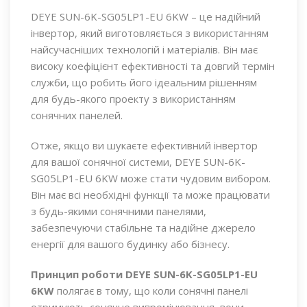
DEYE SUN-6K-SG05LP1-EU 6KW – це надійний
інвертор, який виготовляється з використанням
найсучасніших технологій і матеріалів. Він має
високу коефіцієнт ефективності та довгий термін
служби, що робить його ідеальним рішенням
для будь-якого проекту з використанням
сонячних панелей.
Отже, якщо ви шукаєте ефективний інвертор
для вашої сонячної системи, DEYE SUN-6K-
SG05LP1-EU 6KW може стати чудовим вибором.
Він має всі необхідні функції та може працювати
з будь-якими сонячними панелями,
забезпечуючи стабільне та надійне джерело
енергії для вашого будинку або бізнесу.
Принцип роботи DEYE SUN-6K-SG05LP1-EU
6KW
полягає в тому, що коли сонячні панелі
отримують сонячне випромінювання, вони