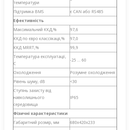
температури
Підтримка BMS
є CAN або RS485
Ефективність
Максимальний ККД,%
97,6
ККД по євро классіікаціі,%
97,0
ККД MRRT,%
99,9
Температура експлуатації,
-25 … 60
С
Охолодження
Розумне охолодження
Рівень шуму, dB
<30
Ступінь захисту від
навколишнього
IP65
середовища
Фізичні характеристики
Габаритний розмір, мм
680х420х233