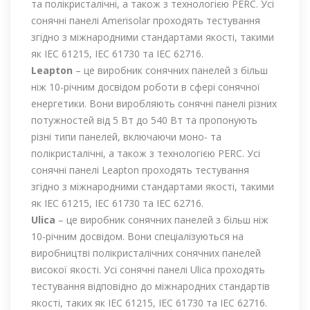
та полікристалічні, а також з технологією PERC. Усі
сонячні панелі Amerisolar проходять тестування
згідно з міжнародними стандартами якості, такими
як IEC 61215, IEC 61730 та IEC 62716.
Leapton
– це виробник сонячних панелей з більш
ніж 10-річним досвідом роботи в сфері сонячної
енергетики. Вони виробляють сонячні панелі різних
потужностей від 5 Вт до 540 Вт та пропонують
різні типи панелей, включаючи моно- та
полікристалічні, а також з технологією PERC. Усі
сонячні панелі Leapton проходять тестування
згідно з міжнародними стандартами якості, такими
як IEC 61215, IEC 61730 та IEC 62716.
Ulica
– це виробник сонячних панелей з більш ніж
10-річним досвідом. Вони спеціалізуються на
виробництві полікристалічних сонячних панелей
високої якості. Усі сонячні панелі Ulica проходять
тестування відповідно до міжнародних стандартів
якості, таких як IEC 61215, IEC 61730 та IEC 62716.