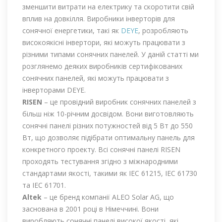
зменшити витрати на електрику та скоротити свій
вплив на довкілля. Виробники інверторів для
сонячної енергетики, такі як
DEYE
, розробляють
високоякісні інвертори, які можуть працювати з
різними типами сонячних панелей. У даній статті ми
розглянемо деяких виробників сертифікованих
сонячних панелей, які можуть працювати з
інверторами DEYE.
RISEN
– це провідний виробник сонячних панелей з
більш ніж 10-річним досвідом. Вони виготовляють
сонячні панелі різних потужностей від 5 Вт до 550
Вт, що дозволяє підібрати оптимальну панель для
конкретного проекту. Всі сонячні панелі RISEN
проходять тестування згідно з міжнародними
стандартами якості, такими як IEC 61215, IEC 61730
та IEC 61701.
Altek
– це бренд компанії ALEO Solar AG, що
заснована в 2001 році в Німеччині. Вони
виробляють сонячні панелі високої якості, які