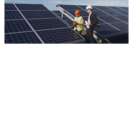
Мережеві станції Deye –
вигідне рішення для
Зеленого тарифу.
Використовуйте сонячну
енергію, знижують витрати
на електрику та
забезпечують сталий
прибуток.