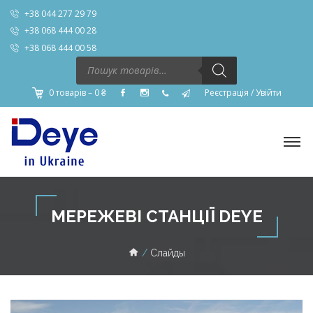
+38 044 277 29 79
+38 068 444 00 28
+38 068 444 00 58
Пошук
товарів
0 товарів –
0
₴
Реєстрація
/
Увійти
МЕРЕЖЕВІ СТАНЦІЇ DEYE
Слайды