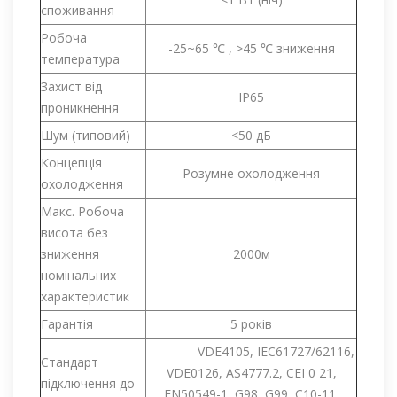
споживання
Робоча
-25~65 ℃ , >45 ℃ зниження
температура
Захист від
IP65
проникнення
Шум (типовий)
<50 дБ
Концепція
Розумне охолодження
охолодження
Макс. Робоча
висота без
зниження
2000м
номінальних
характеристик
Гарантія
5 років
VDE4105, IEC61727/62116,
Стандарт
VDE0126, AS4777.2, CEI 0 21,
підключення до
EN50549-1, G98, G99, C10-11,