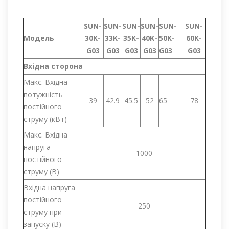
SUN-
SUN-
SUN-
SUN-
SUN-
SUN-
Модель
30K-
33K-
35K-
40K-
50K-
60K-
G03
G03
G03
G03
G03
G03
Вхідна сторона
Макс. Вхідна
потужність
39
42.9
45.5
52
65
78
постійного
струму (кВт)
Макс. Вхідна
напруга
1000
постійного
струму (В)
Вхідна напруга
постійного
250
струму при
запуску (В)