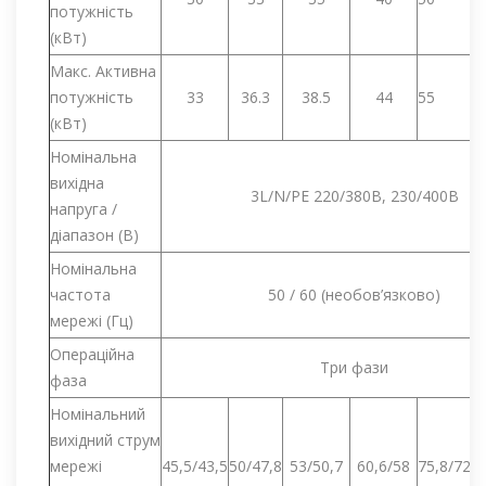
потужність
(кВт)
Макс. Активна
потужність
33
36.3
38.5
44
55
(кВт)
Номінальна
вихідна
3L/N/PE 220/380В, 230/400В
напруга /
діапазон (В)
Номінальна
частота
50 / 60 (необов’язково)
мережі (Гц)
Операційна
Три фази
фаза
Номінальний
вихідний струм
мережі
45,5/43,5
50/47,8
53/50,7
60,6/58
75,8/72,4