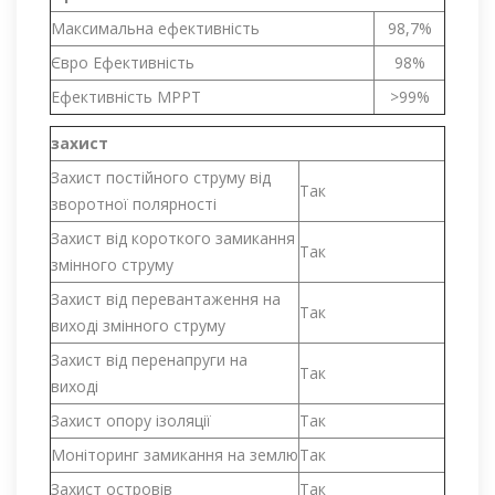
Максимальна ефективність
98,7%
Євро Ефективність
98%
Ефективність MPPT
>99%
захист
Захист постійного струму від
Так
зворотної полярності
Захист від короткого замикання
Так
змінного струму
Захист від перевантаження на
Так
виході змінного струму
Захист від перенапруги на
Так
виході
Захист опору ізоляції
Так
Моніторинг замикання на землю
Так
Захист островів
Так