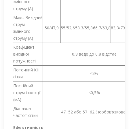
змінного
струму (A)
Макс. Вихідний
струм
50/47,9
55/52,6
58,3/55,8
66,7/63,8
83,3/79,7
змінного
струму (A)
Коефіцієнт
вихідної
0,8 веде до 0,8 відстає
потужності
Поточний КНІ
<3%
сітки
Постійний
струм інжекції
<0,5%
(мА)
Діапазон
47~52 або 57~62 (необов’язково)
частот сітки
Ефективність