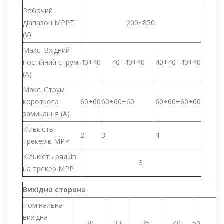
Робочий
діапазон MPPT
200~850
(V)
Макс. Вхідний
постійний струм
40+40
40+40+40
40+40+40+40
(A)
Макс. Струм
короткого
60+60
60+60+60
60+60+60+60
замикання (A)
Кількість
2
3
4
трекерів MPP
Кількість рядків
3
на трекер MPP
Вихідна сторона
Номінальна
вихідна
30
33
35
40
50