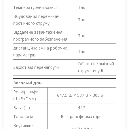
Температурний захист
Так
Вбудований перемикач
Так
постійного струму
Віддалене завантаження
Так
програмного забезпечення
Дистанційна зміна робочих
Так
параметрів
DC тип II / змінний
Захист від перенапруги
струм типу II
Загальні дані
Розмір шафи
647,5 Ш × 537 В × 303,5 Г
(ШxВxГ мм)
Вага (кг)
44.5
Топологія
Безтрансформаторні
Внутрішнє
<1 Вт (ніч)