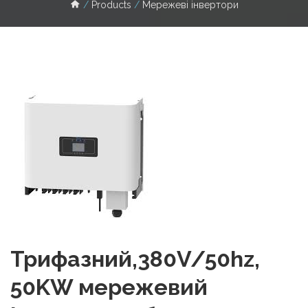
Products
Мережеві інвертори
Трифазний,380V/50hz,
50KW мережевий