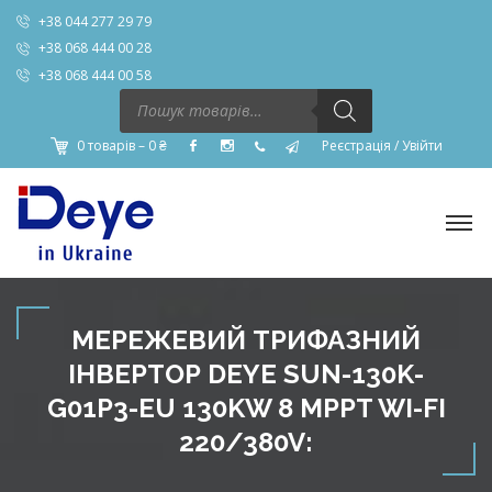
+38 044 277 29 79
+38 068 444 00 28
+38 068 444 00 58
Пошук
товарів
0 товарів –
0
₴
Реєстрація
/
Увійти
МЕРЕЖЕВИЙ ТРИФАЗНИЙ
ІНВЕРТОР DEYE SUN-130K-
G01P3-EU 130KW 8 MPPT WI-FI
220/380V: