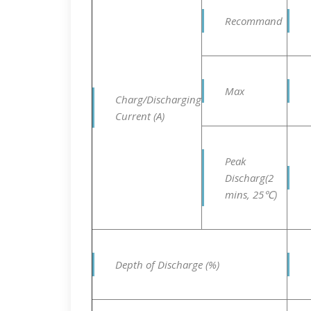
Recommand
Max
Charg/Discharging
Current (A)
Peak
Discharg(2
mins, 25℃)
Depth of Discharge (%)