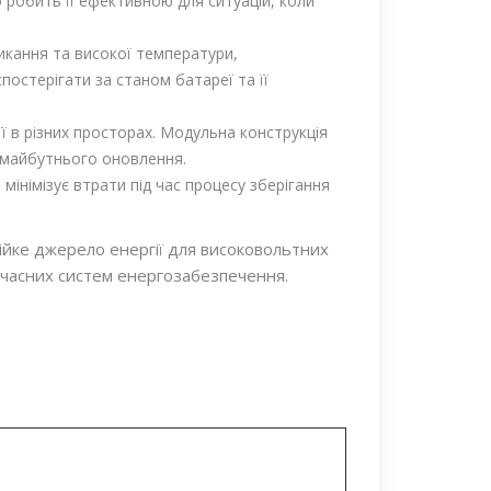
 робить її ефективною для ситуацій, коли
микання та високої температури,
остерігати за станом батареї та її
ї в різних просторах. Модульна конструкція
 майбутнього оновлення.
 мінімізує втрати під час процесу зберігання
ійке джерело енергії для високовольтних
 сучасних систем енергозабезпечення.