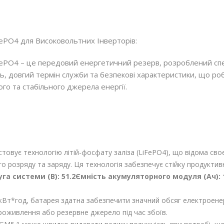
ePO4 для Високовольтних Інверторів:
ePO4 – це передовий енергетичний резерв, розроблений спец
ть, довгий термін служби та безпекові характеристики, що ро
го та стабільного джерела енергії.
стовує технологію літій-фосфату заліза (LiFePO4), що відома с
го розряду та заряду. Ця технологія забезпечує стійку продуктив
га системи (В): 51.2
Ємність акумуляторного модуля (Ач): 
 кВт*год, батарея здатна забезпечити значний обсяг електроенер
оживлення або резервне джерело під час збоїв.