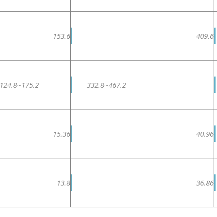
153.6
409.6
124.8~175.2
332.8~467.2
15.36
40.96
13.8
36.86