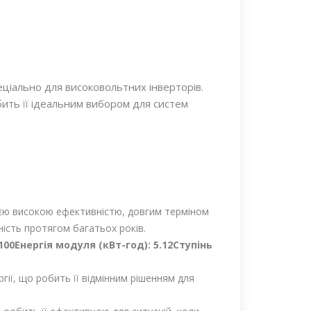
іально для високовольтних інверторів.
бить її ідеальним вибором для систем
воєю високою ефективністю, довгим терміном
ність протягом багатьох років.
100
Енергія модуля (кВт-год): 5.12
Ступінь
гії, що робить її відмінним рішенням для