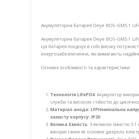
Акумуляторна батарея Deye BOS-GM5.1 LiF
Акумуляторна батарея Deye BOS-GM5.1 LiF
Ця батарея поєднує в собі високу потужніс
енергозабезпечення, які вимагають надійно
Основні особливості та характеристики:
Технологія LiFePO4
: Акумулятор викори
служби та високою стійкістю до циклічно
Матеріал анода: LFP
Номінальна напру
захисту корпусу: IP20
Велика Ємність
: З великою ємністю 5.1
використання як основне джерело електр