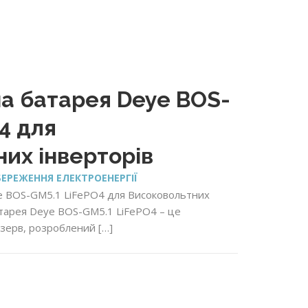
а батарея Deye BOS-
4 для
их інверторів
ЕРЕЖЕННЯ ЕЛЕКТРОЕНЕРГІЇ
 BOS-GM5.1 LiFePO4 для Високовольтних
атарея Deye BOS-GM5.1 LiFePO4 – це
зерв, розроблений […]