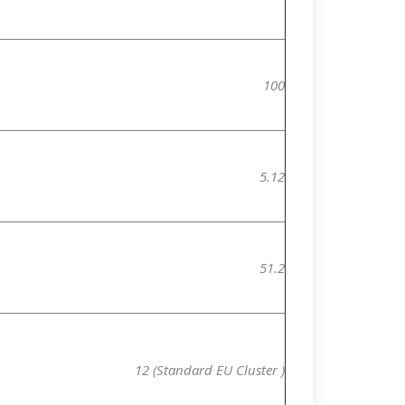
100
5.12
51.2
12 (Standard EU Cluster )