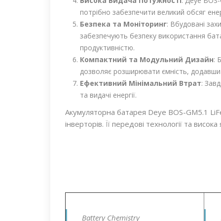
Висока Видача Потужності
: Дeye BOS
потрібно забезпечити великий обсяг енерг
Безпека та Моніторинг
: Вбудовані зах
забезпечують безпеку використання батар
продуктивністю.
Компактний та Модульний Дизайн
: 
дозволяє розширювати ємність, додавши
Ефективний Мінімальний Втрат
: Зав
та видачі енергії.
Акумуляторна батарея Deye BOS-GM5.1 LiFe
інверторів. Її передові технології та висо
Battery Chemistry