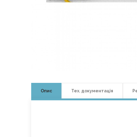
Опис
Тех. документація
Р