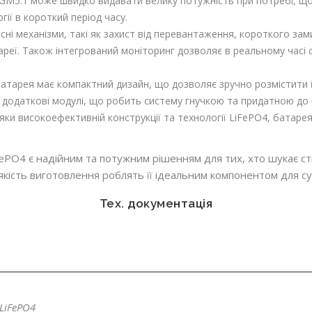
-GM5.1 може швидко видавати велику потужність при потребі, що
ії в короткий період часу.
исні механізми, такі як захист від перевантаження, короткого за
еї. Також інтегрований моніторинг дозволяє в реальному часі сп
Батарея має компактний дизайн, що дозволяє зручно розмістити ї
 додаткові модулі, що робить систему гнучкою та придатною до
дяки високоефективній конструкції та технології LiFePO4, батарея
PO4 є надійним та потужним рішенням для тих, хто шукає ст
ка якість виготовлення роблять її ідеальним компонентом для
Тех. документація
LiFePO4