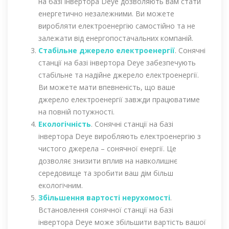
на базі інвертора Deye дозволяють вам стати
енергетично незалежними. Ви можете
виробляти електроенергію самостійно та не
залежати від енергопостачальних компаній.
Стабільне джерело електроенергії
. Сонячні
станції на базі інвертора Deye забезпечують
стабільне та надійне джерело електроенергії.
Ви можете мати впевненість, що ваше
джерело електроенергії завжди працюватиме
на повній потужності.
Екологічність
. Сонячні станції на базі
інвертора Deye виробляють електроенергію з
чистого джерела – сонячної енергії. Це
дозволяє знизити вплив на навколишнє
середовище та зробити ваш дім більш
екологічним.
Збільшення вартості нерухомості
.
Встановлення сонячної станції на базі
інвертора Deye може збільшити вартість вашої