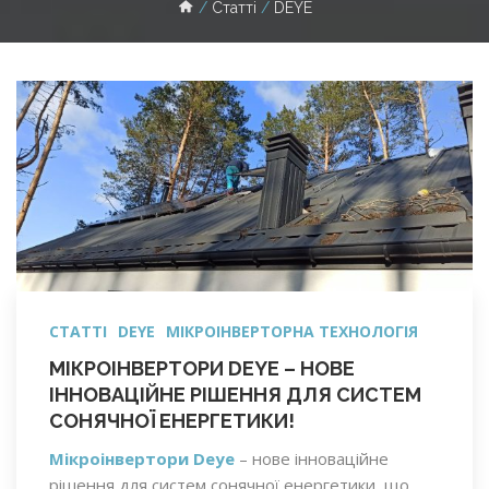
Статті
DEYE
СТАТТІ
DEYE
МІКРОІНВЕРТОРНА ТЕХНОЛОГІЯ
МІКРОІНВЕРТОРИ DEYE – НОВЕ
ІННОВАЦІЙНЕ РІШЕННЯ ДЛЯ СИСТЕМ
СОНЯЧНОЇ ЕНЕРГЕТИКИ!
Мікроінвертори Deye
– нове інноваційне
рішення для систем сонячної енергетики, що