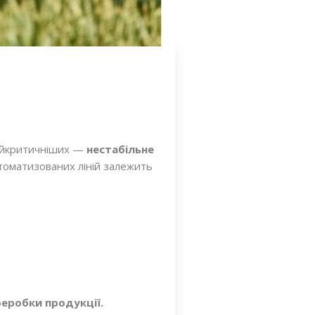
найкритичніших —
нестабільне
томатизованих ліній залежить
реробки продукції.