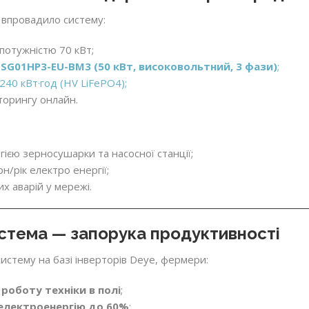
 впровадило систему:
потужністю 70 кВт;
SG01HP3-EU-BM3 (50 кВт, високовольтний, 3 фази)
;
240 кВт·год (HV LiFePO4);
торингу онлайн.
ією зерносушарки та насосної станції;
н/рік електро енергії;
х аварій у мережі.
стема — запорука продуктивності
систему на базі інверторів Deye, фермери:
 роботу техніки в полі
;
електроенергію до 60%
;