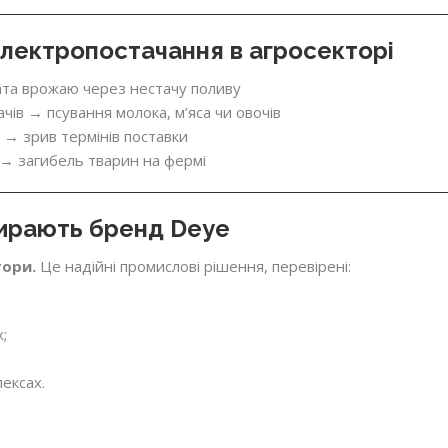
електропостачання в агросекторі
ата врожаю через нестачу поливу
ів → псування молока, м’яса чи овочів
→ зрив термінів поставки
 → загибель тварин на фермі
ирають бренд Deye
тори.
Це надійні промислові рішення, перевірені:
;
ексах.