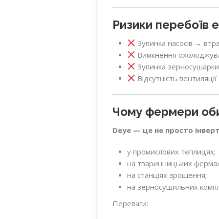
Ризики перебоїв 
Зупинка насосів → втр
Вимкнення охолоджувач
Зупинка зерносушарки 
Відсутність вентиляції
Чому фермери об
Deye — це не просто інвер
у промислових теплицях;
на тваринницьких фермах
на станціях зрошення;
на зерносушильних компл
Переваги: