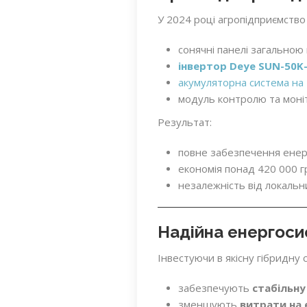
У 2024 році агропідприємство
сонячні панелі загальною 
інвертор Deye SUN-50K-
акумуляторна система на 
модуль контролю та моні
Результат:
повне забезпечення енерг
економія понад 420 000 гр
незалежність від локальни
Надійна енергоси
Інвестуючи в якісну гібридну 
забезпечують
стабільну
зменшують
витрати на 