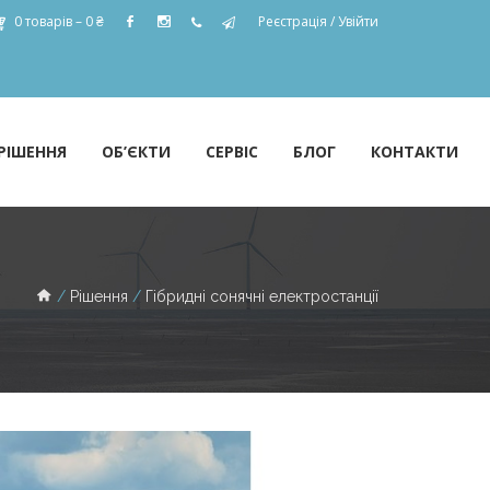
0 товарів –
0
₴
Реєстрація
/
Увійти
РІШЕННЯ
ОБ’ЄКТИ
СЕРВІС
БЛОГ
КОНТАКТИ
Рішення
Гібридні сонячні електростанції