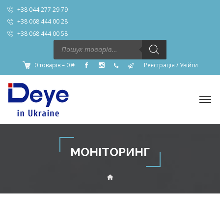
+38 044 277 29 79
+38 068 444 00 28
+38 068 444 00 58
Пошук
товарів
0 товарів –
0
₴
Реєстрація
/
Увійти
МОНІТОРИНГ