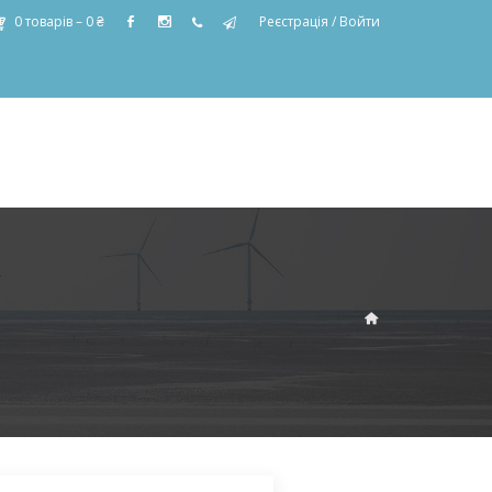
0 товарів –
0
₴
Реєстрація
/
Войти