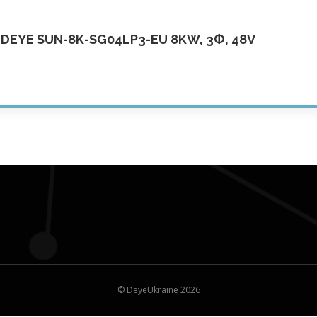
EYE SUN-8K-SG04LP3-EU 8KW, 3Ф, 48V
© DeyeUkraine 2026